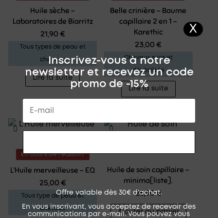
Huile sèche –
Belle crinière – Baume
Laboratoires de Biarritz
capillaire 2 en 1 –
X
Karethic
21,90
€
23,00
€
Tous types de peau et
Cheveux secs et
Inscrivez-vous à notre
cheveux
newsletter et recevez un code
dévitalisés
Lire la suite
promo de -15%
Lire la suite
RECEVOIR MON CODE
En cours de réassort
Huile de soin capillaire –
L’Huile merveilleuse – EQ
minima[liste].
25,00
€
26,90
€
Offre valable dès 30€ d'achat.
Tous type de peau et
En vous inscrivant, vous acceptez de recevoir des
cheveux
Ajouter au panier
communications par e-mail. Vous pouvez vous