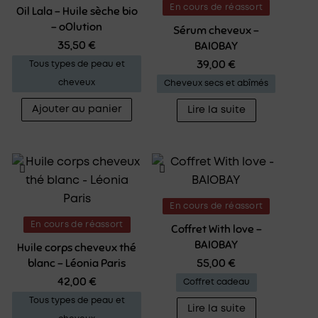
En cours de réassort
Oil Lala – Huile sèche bio
– oOlution
Sérum cheveux –
35,50
€
BAIOBAY
39,00
€
Tous types de peau et
cheveux
Cheveux secs et abîmés
Ajouter au panier
Lire la suite
En cours de réassort
En cours de réassort
Coffret With love –
BAIOBAY
Huile corps cheveux thé
blanc – Léonia Paris
55,00
€
42,00
€
Coffret cadeau
Tous types de peau et
Lire la suite