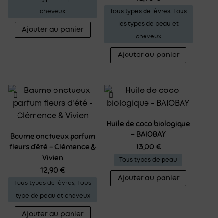
du
cheveux
Tous types de lèvres
,
Tous
produit
les types de peau et
Ajouter au panier
cheveux
Ajouter au panier
Huile de coco biologique
– BAIOBAY
Baume onctueux parfum
fleurs d’été – Clémence &
13,00
€
Vivien
Tous types de peau
12,90
€
Ajouter au panier
Tous types de lèvres
,
Tous
type de peau et cheveux
Ajouter au panier