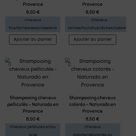
Provence
Provence
8,50
€
8,50
€
Cheveux
Cheveux
fins/ternes/secs/cassants
ternes/fourchus/rêches/cassants
Ajouter au panier
Ajouter au panier
Shampooing cheveux
Shampooing cheveux
pelliculés – Naturado en
colorés – Naturado en
Provence
Provence
8,50
€
8,50
€
Cheveux pelliculés et/ou
Cheveux
gras
colorés/décolorés ou