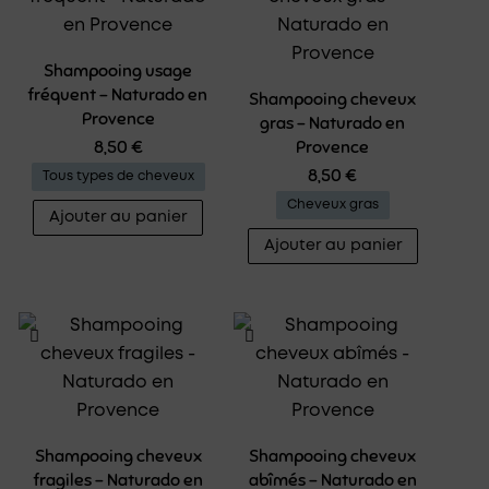
Les
options
peuven
Shampooing usage
fréquent – Naturado en
être
Shampooing cheveux
Provence
gras – Naturado en
choisies
8,50
€
Provence
sur
8,50
€
Tous types de cheveux
la
Cheveux gras
page
Ajouter au panier
du
Ajouter au panier
produit
Shampooing cheveux
Shampooing cheveux
fragiles – Naturado en
abîmés – Naturado en