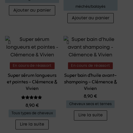
méchés/balayés
Ajouter au panier
Ajouter au panier
En cours de réassort
En cours de réassort
Super sérum longueurs
Super bain d’huile avant-
et pointes – Clémence &
shampoing – Clémence &
Vivien
Vivien
8,90
€
Note
8,90
€
Cheveux secs et ternes
5.00
sur 5
Tous types de cheveux
Lire la suite
Lire la suite