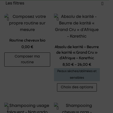
Les filtres
Cheveux
Naturado - Soins capillaires
Nettoyage
Shampoings
Routine cheveux bio
Après-shampooing & Soins
0,00
€
Absolu de karité – Beurre
Soins sans rinçage cheveux
de karité « Grand Cru »
Masques / Bains cheveux
Composer ma
d’Afrique – Karethic
routine
8,50
€
–
26,00
€
Après-shampoings
Peaux sèches/abîmées et
Beurre de karité
sensibles
Huile de coco
Ce
Choix des options
produit
Coiffage
a
plusieur
variatio