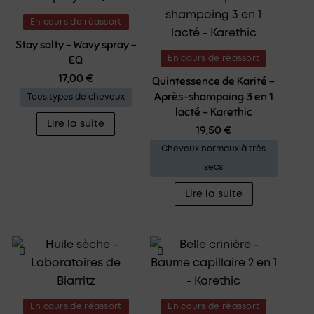
En cours de réassort
Stay salty – Wavy spray –
EQ
En cours de réassort
17,00
€
Quintessence de Karité –
Après-shampoing 3 en 1
Tous types de cheveux
lacté – Karethic
Lire la suite
19,50
€
Cheveux normaux à très
secs
Lire la suite
En cours de réassort
En cours de réassort