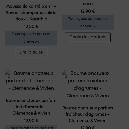
coco
Mousse de karité 3 en 1 –
12,90
€
Savon-shampoing solide
doux – Karethic
Tous types de peau et
12,50
€
cheveux
Ce
Tous types de peau et
Choix des options
produit
cheveux
a
Lire la suite
plusieur
variatio
Les
options
peuven
être
choisies
Baume onctueux parfum
lait d’amande –
sur
Baume onctueux parfum
Clémence & Vivien
fraîcheur d’agrumes –
la
12,90
€
Clémence & Vivien
page
12,90
€
Tous les types de peau et