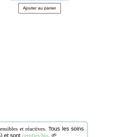
sur 5
Ajouter au panier
nsibles et réactives
. Tous les soins
) et sont
certifiés bio
. 🌱