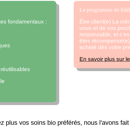
Le programme de fidél
ipes fondamentaux :
Être client(e) La cr
vous et de vos pro
responsable, et c'est
êtes récompensé(e) 
ques
acheté dès votre p
En savoir plus sur l
éutilisables
le
 plus vos soins bio préférés, nous l'avons fait