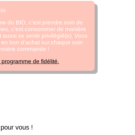
ité
ème du BIO, c'est prendre soin de
ches, c'est consommer de manière
 aussi se sentir privilégié(e). Vous
en bon d'achat sur chaque soin
remière commande !
e programme de fidélité.
 pour vous !