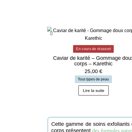
En cours de réassort
Caviar de karité – Gommage dou
corps – Karethic
25,00
€
Tous types de peau
Lire la suite
Cette gamme de soins exfoliants
corps présentent
des formules natur