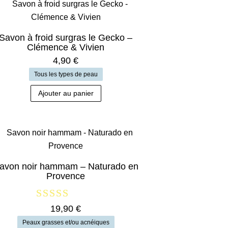
Savon à froid surgras le Gecko –
Clémence & Vivien
4,90
€
Tous les types de peau
Ajouter au panier
avon noir hammam – Naturado en
Provence
Note
19,90
€
5.00
Peaux grasses et/ou acnéiques