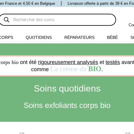
 € en France et 4,50 € en Belgique ⎪ Livraison offerte à partir de 39 € en 
Recherche
de
produits
Co
CORPS
QUOTIDIENS
RÉPARATEURS
BÉBÉ
S
corps bio
ont été
rigoureusement analysés
et
testés
avant
La crème du
BIO
comme
.
Soins quotidiens
Soins exfoliants corps bio