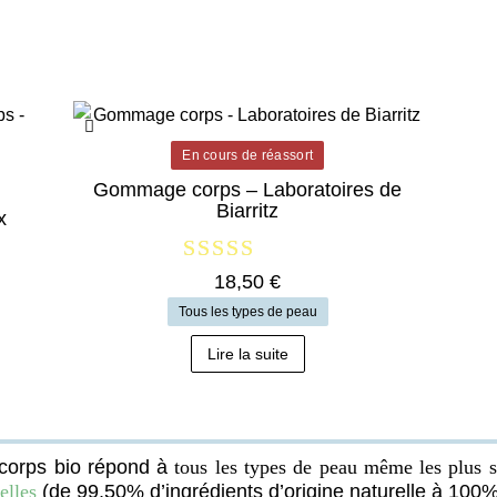
En cours de réassort
Gommage corps – Laboratoires de
Biarritz
x
Note
18,50
€
5.00
Tous les types de peau
sur 5
Lire la suite
 corps bio répond à
tous les types de peau même les plus se
elles
(de 99,50% d’ingrédients d’origine naturelle à 100%