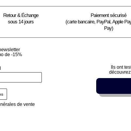
Retour & Échange
Paiement sécurisé
sous 14 jours
(carte bancaire, PayPal, Apple Pa
Pay)
newsletter
mo de -15%
Ils ont te
l
découvrez 
énérales de vente