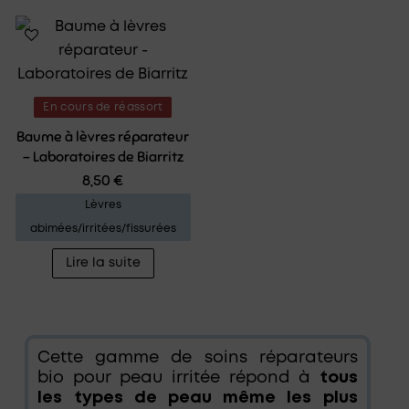
plusie
variat
Les
optio
peuve
En cours de réassort
être
Baume à lèvres réparateur
choisi
– Laboratoires de Biarritz
sur
8,50
€
la
Lèvres
page
abimées/irritées/fissurées
du
Lire la suite
produ
Cette gamme de soins réparateurs
bio pour peau irritée répond à
tous
les types de peau même les plus