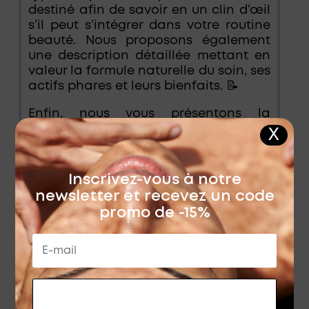
destiné afin de savoir en un clin d’œil
s’il peut s’intégrer dans votre routine
beauté. Nous proposons également
une description détaillée mettant en
valeur la formule naturelle du soin, ses
actifs phares et leurs bienfaits. 📝
Enfin, nous vous présentons la
marque et leur philosophie, leur
X
recherche et développement ainsi
que leur histoire dans le but de
toujours mieux comprendre le soin.
Inscrivez-vous à notre
newsletter et recevez un code
📌 N’oubliez pas, si vous souhaitez
promo de -15%
composer une routine beauté
optimale, suivez nos conseils et
recommandations tout au long de
chaque page produit. Vous pouvez
aussi nous contacter directement par
téléphone, par e-mail ou depuis le
RECEVOIR MON CODE
La crème du