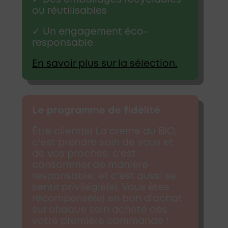
ou réutilisables
✓ Un engagement éco-
responsable
En savoir plus sur la sélection.
Le programme de fidélité
Être client(e) La crème du BIO,
c'est prendre soin de vous et
de vos proches, c'est
consommer de manière
responsable, et c'est aussi se
sentir privilégié(e). Vous êtes
récompensé(e) en bon d'achat
sur chaque soin acheté dès
votre première commande !