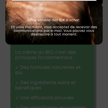
chat. Toute l'équipe de
BIO
sera heureuse de vous aider et
de vous conseiller. Nous avons testé et
apprécié tous les soins que nous
Offre valable dès 30€ d'achat.
vendons sur notre boutique !
En vous inscrivant, vous acceptez de recevoir des
communications par e-mail. Vous pouvez vous
désinscrire à tout moment.
La sélection
La crème du BIO, c'est des
principes fondamentaux :
✓ Des formules naturelles et
bio
✓ Des ingrédients sains et
bénéfiques
✓ Une efficacité prouvée
✓ Des emballages recyclables