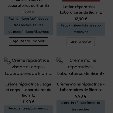
Duo Cica Repa –
Laboratoires de Biarritz
Lotion réparatrice –
15,90
€
Laboratoires de Biarritz
12,90
€
Mains irritées/abîmées et
très sèches
,
Lèvres
Peaux irritées/abîmées ou
abimées/irritées/fissurées
réactives
Ajouter au panier
Lire la suite
Crème réparatrice visage
Crème mains réparatrice –
et corps – Laboratoires de
Laboratoires de Biarritz
Biarritz
9,90
€
11,90
€
Mains irritées/abîmées et
Peaux irritées/abîmées ou
très sèches