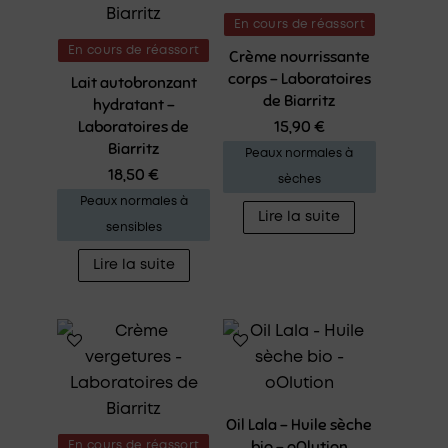
En cours de réassort
En cours de réassort
Crème nourrissante
corps – Laboratoires
Lait autobronzant
de Biarritz
hydratant –
Laboratoires de
15,90
€
Biarritz
Peaux normales à
18,50
€
sèches
Peaux normales à
Lire la suite
sensibles
Lire la suite
Oil Lala – Huile sèche
bio – oOlution
En cours de réassort