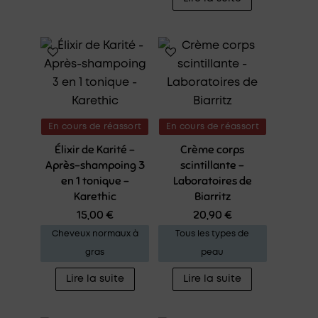
En cours de réassort
En cours de réassort
Élixir de Karité –
Crème corps
Après-shampoing 3
scintillante –
en 1 tonique –
Laboratoires de
Karethic
Biarritz
15,00
€
20,90
€
Cheveux normaux à
Tous les types de
gras
peau
Lire la suite
Lire la suite