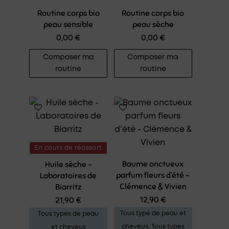
Routine corps bio
Routine corps bio
peau sensible
peau sèche
0,00
€
0,00
€
Composer ma
Composer ma
routine
routine
En cours de réassort
Baume onctueux
Huile sèche –
parfum fleurs d’été –
Laboratoires de
Clémence & Vivien
Biarritz
12,90
€
21,90
€
Tous type de peau et
Tous types de peau
cheveux
,
Tous types
et cheveux