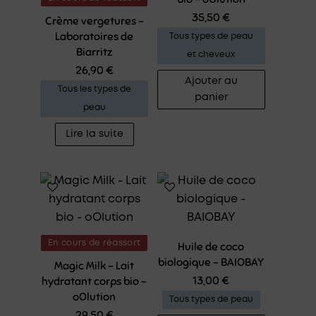
35,50
€
Crème vergetures –
Laboratoires de
Tous types de peau
Biarritz
et cheveux
26,90
€
Ajouter au
Tous les types de
panier
peau
Lire la suite
En cours de réassort
Huile de coco
biologique – BAIOBAY
Magic Milk – Lait
13,00
€
hydratant corps bio –
oOlution
Tous types de peau
29,50
€