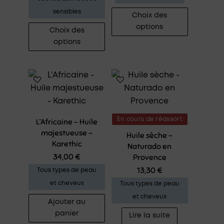
Ce
sensibles
Choix des
produit
Ce
options
Choix des
a
produit
options
plusieurs
a
variation
plusieurs
Les
variations.
options
Les
peuvent
options
être
peuvent
En cours de réassort
L’Africaine – Huile
choisies
être
majestueuse –
Huile sèche –
sur
choisies
Karethic
Naturado en
la
sur
34,00
€
Provence
page
la
13,30
€
Tous types de peau
du
page
et cheveux
Tous types de peau
produit
du
et cheveux
Ajouter au
produit
panier
Lire la suite