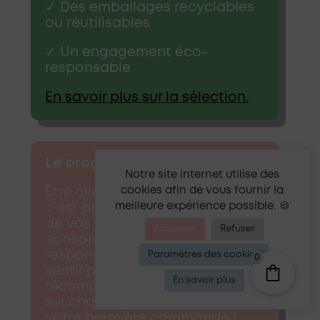
✓ Des emballages recyclables
ou réutilisables
✓ Un engagement éco-
responsable
En savoir plus sur la sélection.
Le programme de fidélité
Notre site internet utilise des
cookies afin de vous fournir la
Être client(e) La crème du BIO,
meilleure expérience possible. 🍪
c'est prendre soin de vous et
de vos proches, c'est
Accepter
Refuser
consommer de manière
responsable, et c'est aussi se
Paramètres des cookies
0
sentir privilégié(e). Vous êtes
En savoir plus
récompensé(e) en bon d'achat
sur chaque soin acheté dès
votre première commande !