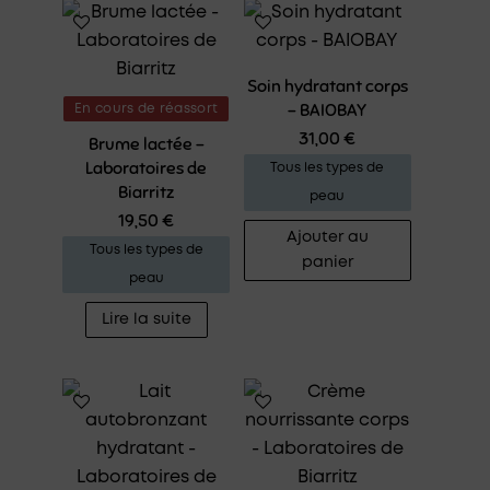
Soin hydratant corps
– BAIOBAY
En cours de réassort
31,00
€
Brume lactée –
Laboratoires de
Tous les types de
Biarritz
peau
19,50
€
Ajouter au
Tous les types de
panier
peau
Lire la suite