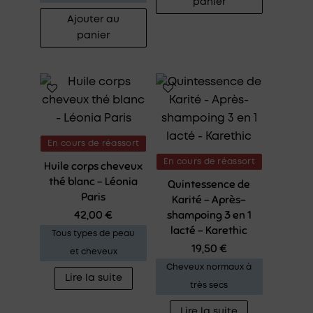
panier
Ajouter au
panier
En cours de réassort
En cours de réassort
Huile corps cheveux
thé blanc – Léonia
Quintessence de
Paris
Karité – Après-
42,00
€
shampoing 3 en 1
lacté – Karethic
Tous types de peau
19,50
€
et cheveux
Cheveux normaux à
Lire la suite
très secs
Lire la suite