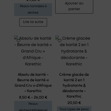
Ajouter au
Peaux normales à
panier
sèches
Lire la suite
Absolu de karité –
Crème glacée de
Beurre de karité «
karité 2 en 1
Grand Cru » d’Afrique
hydratante &
– Karethic
déodorante –
Karethic
8,50
€
–
26,00
€
20,50
€
Peaux
Tous types de peau
sèches/abîmées et