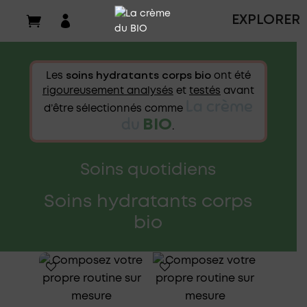

EXPLORER
Les
soins hydratants corps bio
ont été
rigoureusement analysés
et
testés
avant
La crème
d’être sélectionnés comme
du
BIO
.
Soins quotidiens
Soins
hydratants corps
bio