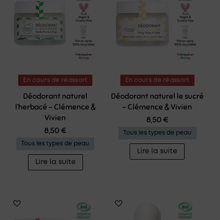
En cours de réassort
En cours de réassort
Déodorant naturel
Déodorant naturel le sucré
l’herbacé – Clémence &
– Clémence & Vivien
Vivien
8,50
€
8,50
€
Tous les types de peau
Tous les types de peau
Lire la suite
Lire la suite