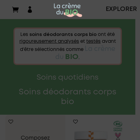

EXPLORER
Les
soins déodorants corps bio
ont été
rigoureusement analysés
et
testés
avant
La crème
d’être sélectionnés comme
du
BIO
.
Soins quotidiens
Soins déodorants corps
bio