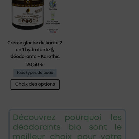
Crème glacée de karité 2
en 1 hydratante &
déodorante – Karethic
20,50
€
Tous types de peau
Ce
Choix des options
produit
a
plusieurs
variations.
Découvrez pourquoi les
Les
déodorants bio sont le
options
peuvent
meilleur choix pour votre