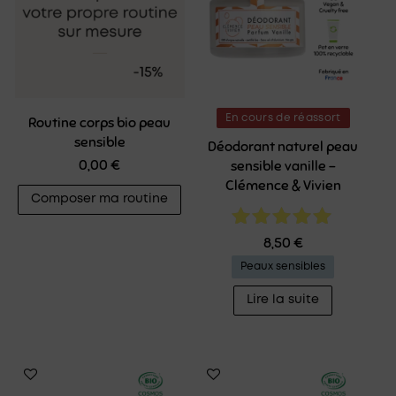
En cours de réassort
Routine corps bio peau
sensible
Déodorant naturel peau
0,00
€
sensible vanille –
Clémence & Vivien
Composer ma routine
Note
8,50
€
5.00
Peaux sensibles
sur 5
Lire la suite