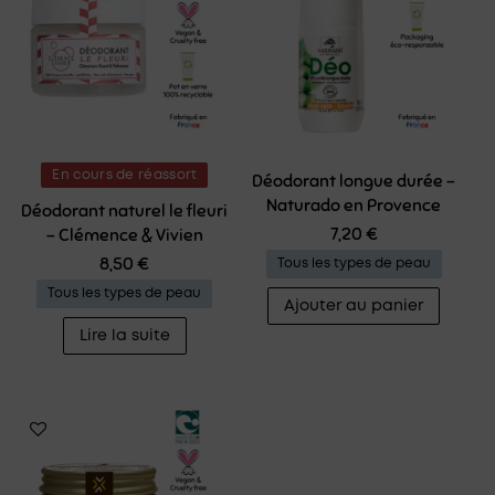
En cours de réassort
Déodorant longue durée –
Naturado en Provence
Déodorant naturel le fleuri
7,20
€
– Clémence & Vivien
8,50
€
Tous les types de peau
Tous les types de peau
Ajouter au panier
Lire la suite