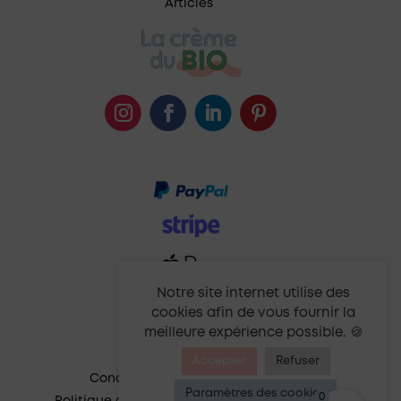
Articles
Notre site internet utilise des
cookies afin de vous fournir la
meilleure expérience possible. 🍪
Accepter
Refuser
Conditions générales de vente
Paramètres des cookies
0
Politique de confidentialité et de cookies