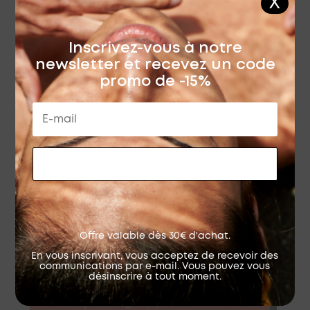
X
✓ Une efficacité prouvée
✓ Des emballages recyclables
Inscrivez-vous à notre
ou réutilisables
newsletter et recevez un code
promo de -15%
✓ Un engagement éco-
responsable
En savoir plus sur la sélection.
RECEVOIR MON CODE
Le programme de fidélité
Être client(e) La crème du BIO,
Offre valable dès 30€ d'achat.
c'est prendre soin de vous et
de vos proches, c'est
En vous inscrivant, vous acceptez de recevoir des
communications par e-mail. Vous pouvez vous
consommer de manière
désinscrire à tout moment.
responsable, et c'est aussi se
sentir privilégié(e). Vous êtes