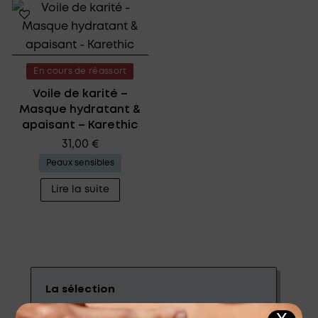
En cours de réassort
Voile de karité –
Masque hydratant &
apaisant – Karethic
31,00
€
Peaux sensibles
Lire la suite
La sélection
La crème du BIO, c'est des principes