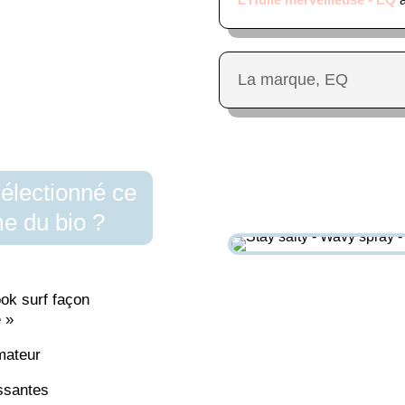
La marque, EQ
électionné ce
e du bio ?
ok surf façon
e »
mateur
ssantes