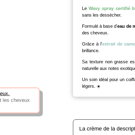
Le
Wavy spray certifié 
sans les dessécher.
Formulé à base d'
eau de 
des cheveux.
Grâce à l'
extrait de camo
brillance.
Sa texture non grasse est
naturelle aux notes exotique
Un soin idéal pour un coif
légers. ☀️
veux.
nt les cheveux
La crème de la descrip