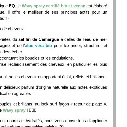
fique
EQ
, le
Wavy spray certifié bio et vegan
est élaboré
ue. Il offre le meilleur de ses principes actifs pour un
té. ✨
es de cheveux.
priétés du
sel fin de Camargue
à celles de l'
eau de mer
tagne
et de l’
aloe vera bio
pour texturiser, structurer et
es dessécher.
ccentuant les boucles et les ondulations.
ise l'éclaircissement des cheveux, en particulier les plus
ublime les cheveux en apportant éclat, reflets et brillance.
n délicieux parfum d'origine naturelle aux notes exotiques
lication agréable.
ples et brillants, au look surf façon « retour de plage »,
le
Wavy spray
! 🏄🏼‍♂️
nt nourris et hydratés, nous vous conseillons d’appliquer
près chaque exposition solaire. 🏖