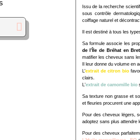
s
Issu de la recherche scienti
sous contrôle dermatologiq
coiffage naturel et décontrac
Il est destiné à tous les typ
Sa formule associe les pro
de l’Île de Bréhat en Bre
matifier les cheveux sans l
Il leur donne du volume en a
L’
extrait de citron bio
favor
clairs.
L'
extrait de camomille bio
s
Sa texture non grasse et so
et fleuries procurent une app
Pour des cheveux légers, sou
adoptez sans plus attendre 
Pour des cheveux parfaiteme
L’Huile merveilleuse - EQ
a