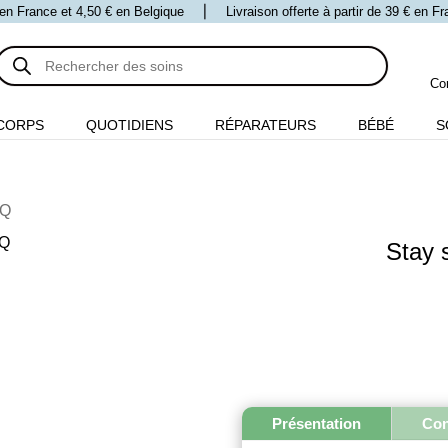
 € en France et 4,50 € en Belgique ⎪ Livraison offerte à partir de 39 € en 
Recherche
de
produits
Co
CORPS
QUOTIDIENS
RÉPARATEURS
BÉBÉ
S
EQ
Stay 
Présentation
Con