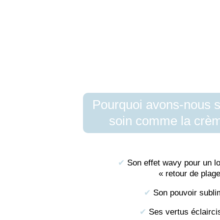
Pourquoi avons-nous s
soin comme la crèm
✔︎
Son effet wavy pour un lo
« retour de plag
✔︎
Son pouvoir subli
✔︎
Ses vertus éclairci