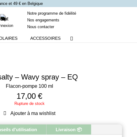
France et 49 € en Belgique
Notre programme de fidélité
Nos engagements
nnexion
Nous contacter
OLAIRES
ACCESSOIRES
salty – Wavy spray – EQ
Flacon-pompe 100 ml
17,00
€
Rupture de stock
Ajouter à ma wishlist
seils d'utilisation
Livraison 📦