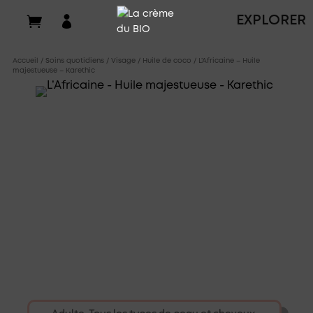

EXPLORER
Accueil
/
Soins quotidiens
/
Visage
/
Huile de coco
/ L’Africaine – Huile
majestueuse – Karethic