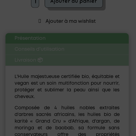
Ajouter au panier
de
L’Africaine
-
Ajouter à ma wishlist
Huile
majestueuse
-
Présentation
Karethic
Conseils d'utilisation
Livraison 📦
L'
Huile majestueuse certifiée bio, équitable et
vegan
est un soin multifonction pour nourrir,
protéger et sublimer la peau ainsi que les
cheveux.
Composée de
4 huiles nobles extraites
d’arbres sacrés africains
, les huiles bio de
karité « Grand Cru » d’Afrique
,
d'argan
,
de
moringa
et
de baobab
, sa formule
sans
conservateurs
offre des propriétés