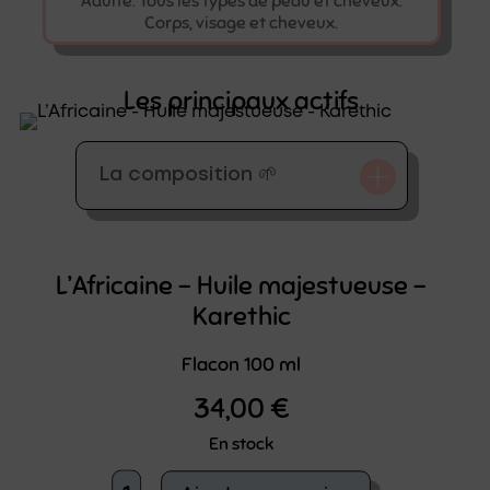
Adulte. Tous les types de peau et cheveux.
Corps, visage et cheveux.
Les principaux actifs
La composition 🌱
L’Africaine – Huile majestueuse –
Karethic
Flacon 100 ml
34,00
€
En stock
quantité