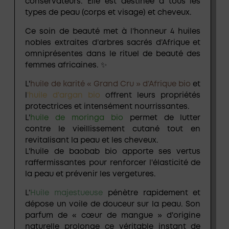
conservateurs
. Elle est destinée à tous les
types de peau (corps et visage) et cheveux.
Ce soin de beauté met à l’honneur 4 huiles
nobles extraites d’arbres sacrés d’Afrique et
omniprésentes dans le rituel de beauté des
femmes africaines. ✨
L'
huile de karité « Grand Cru » d’Afrique bio
et
l
'
huile d'argan bio
offrent leurs propriétés
protectrices et intensément nourrissantes.
L'
huile de moringa bio
permet de lutter
contre le vieillissement cutané tout en
revitalisant la peau et les cheveux.
L'
huile de baobab bio
apporte ses vertus
raffermissantes pour renforcer l'élasticité de
la peau et prévenir les vergetures.
L’
Huile majestueuse
pénètre rapidement et
dépose un voile de douceur sur la peau. Son
parfum de « cœur de mangue » d'origine
naturelle prolonge ce véritable instant de