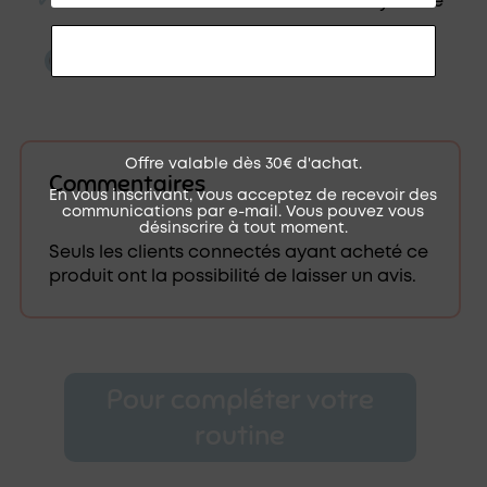
✔︎
Son flacon en verre réutilisable et recyclable
RECEVOIR MON CODE
Offre valable dès 30€ d'achat.
Commentaires
En vous inscrivant, vous acceptez de recevoir des
communications par e-mail. Vous pouvez vous
désinscrire à tout moment.
Seuls les clients connectés ayant acheté ce
produit ont la possibilité de laisser un avis.
Pour compléter votre
routine