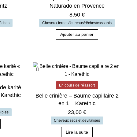
itz
Naturado en Provence
8,50
€
sèches
Cheveux ternes/fourchus/rêches/cassants
Ajouter au panier
En cours de réassort
de karité
 Karethic
Belle crinière – Baume capillaire 2
en 1 – Karethic
23,00
€
ibles
Ce
Cheveux secs et dévitalisés
produit
Lire la suite
a