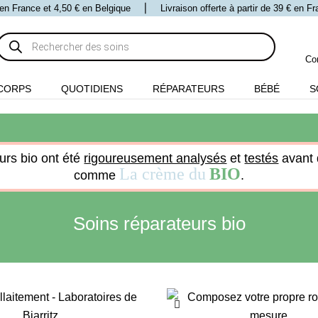
 € en France et 4,50 € en Belgique ⎪ Livraison offerte à partir de 39 € en 
Recherche
de
produits
Co
CORPS
QUOTIDIENS
RÉPARATEURS
BÉBÉ
S
urs bio ont été
rigoureusement analysés
et
testés
avant 
La crème du
BIO
comme
.
Soins réparateurs bio