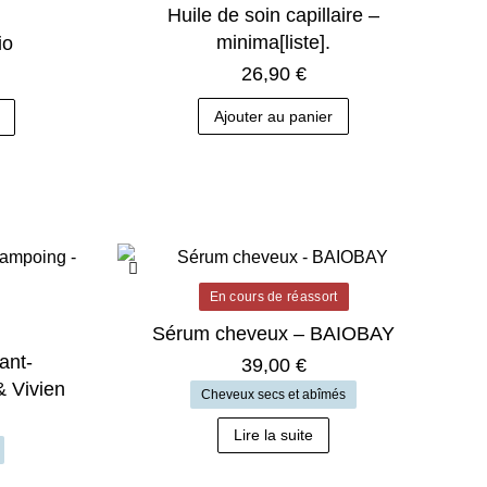
Huile de soin capillaire –
minima[liste].
io
26,90
€
Ajouter au panier
En cours de réassort
Sérum cheveux – BAIOBAY
ant-
39,00
€
 Vivien
Cheveux secs et abîmés
Lire la suite