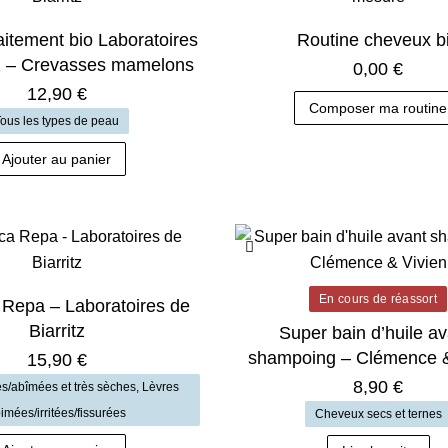
itement bio Laboratoires
Routine cheveux b
tz – Crevasses mamelons
0,00
€
12,90
€
Composer ma routine
ous les types de peau
Ajouter au panier
En cours de réassort
 Repa – Laboratoires de
Biarritz
Super bain d’huile av
shampoing – Clémence &
15,90
€
8,90
€
es/abîmées et très sèches
,
Lèvres
imées/irritées/fissurées
Cheveux secs et ternes