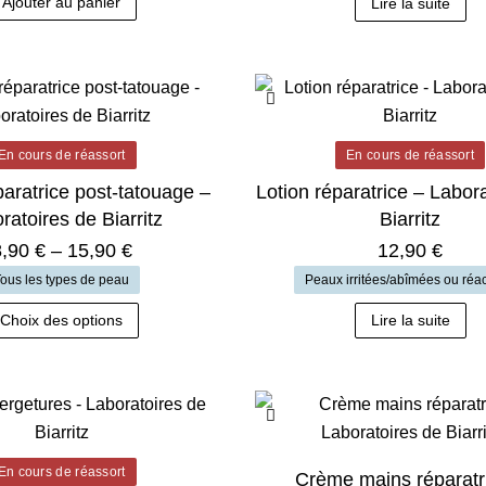
Ajouter au panier
Lire la suite
En cours de réassort
En cours de réassort
aratrice post-tatouage –
Lotion réparatrice – Labor
ratoires de Biarritz
Biarritz
8,90
€
–
15,90
€
12,90
€
ous les types de peau
Peaux irritées/abîmées ou réac
Ce
Choix des options
Lire la suite
produit
a
plusieurs
variations.
Les
options
En cours de réassort
Crème mains réparatr