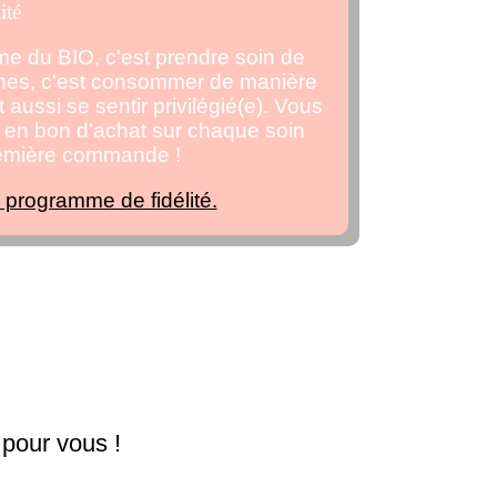
ité
ème du BIO, c'est prendre soin de
ches, c'est consommer de manière
 aussi se sentir privilégié(e). Vous
en bon d'achat sur chaque soin
remière commande !
e programme de fidélité.
 pour vous !