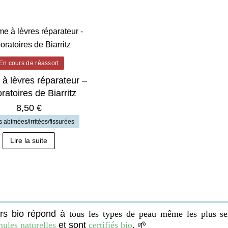
En cours de réassort
à lèvres réparateur –
ratoires de Biarritz
8,50
€
 abimées/irritées/fissurées
Lire la suite
rs bio répond à
tous les types de peau même les plus sen
mules naturelles
et sont
certifiés bio
. 🌱