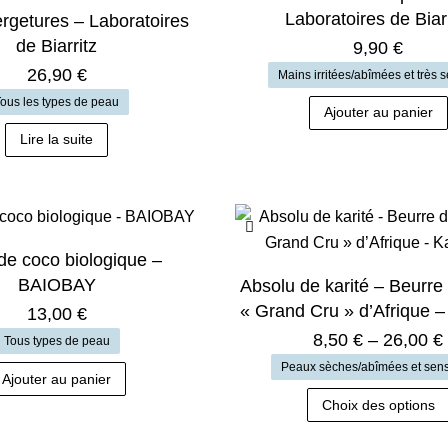
peuvent
Laboratoires de Biarr
rgetures – Laboratoires
être
de Biarritz
9,90
€
choisies
26,90
€
Mains irritées/abîmées et très 
sur
ous les types de peau
Ajouter au panier
la
Lire la suite
page
du
produit
de coco biologique –
BAIOBAY
Absolu de karité – Beurre 
« Grand Cru » d’Afrique –
13,00
€
8,50
€
–
26,00
€
Tous types de peau
Peaux sèches/abîmées et sens
Ajouter au panier
Choix des options