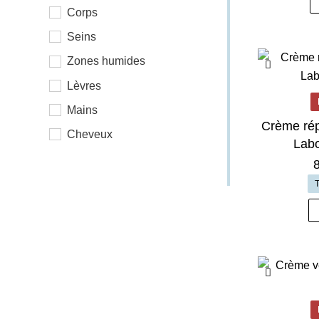
Corps
Seins
Zones humides
Lèvres
Mains
Crème rép
Cheveux
Labo
T