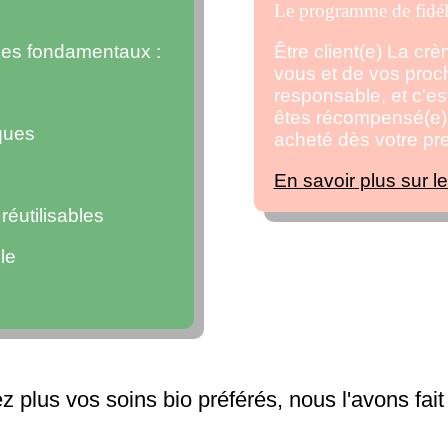
Le programme de fidél
ipes fondamentaux :
Être client(e) La cr
vous et de vos pro
responsable, et c'est
êtes récompensé(e) 
ques
acheté dès votre p
En savoir plus sur l
éutilisables
le
 plus vos soins bio préférés, nous l'avons fait