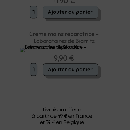
11,90
€
quantité
Ajouter au panier
de
Crème
réparatrice
visage
Crème mains réparatrice –
et
Laboratoires de Biarritz
corps
-
Laboratoires
9,90
€
de
Biarritz
quantité
Ajouter au panier
de
Crème
mains
réparatrice
-
Laboratoires
de
Livraison offerte
Biarritz
à partir de 49 € en France
et 59 € en Belgique