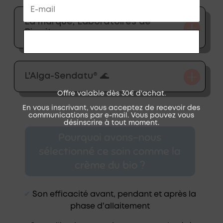
La marque, Laboratoires de
Biarritz
RECEVOIR MON CODE
L'Alga-Sendatu® 🌊
Offre valable dès 30€ d'achat.
En vous inscrivant, vous acceptez de recevoir des
communications par e-mail. Vous pouvez vous
désinscrire à tout moment.
Pourquoi avons-nous
sélectionné ce soin comme la
crème du bio ?
✔︎
Son efficacité avant, pendant et après la
phase d'allaitement