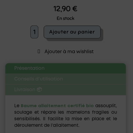
12,90
€
En stock
quantité
Ajouter au panier
de
Baume
allaitement
Ajouter à ma wishlist
bio
Laboratoires
de
Présentation
Biarritz
-
Conseils d'utilisation
Crevasses
mamelons
Livraison 📦
Le
Baume allaitement certifié bio
assouplit,
soulage et répare les mamelons fragiles ou
sensibilisés. Il facilite la mise en place et le
déroulement de l’allaitement.