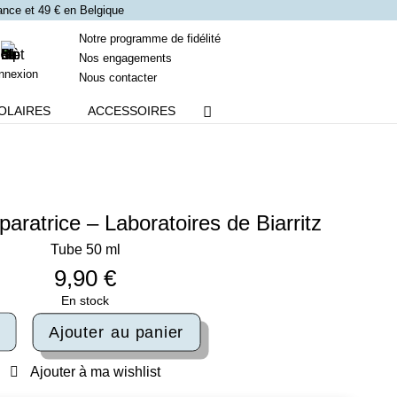
France et 49 € en Belgique
Notre programme de fidélité
Nos engagements
nnexion
Nous contacter
OLAIRES
ACCESSOIRES
aratrice – Laboratoires de Biarritz
Tube 50 ml
9,90
€
En stock
ité
Ajouter au panier
e
Ajouter à ma wishlist
s
atrice