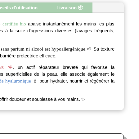
seils d'utilisation
Livraison 📦
atoires
tz
apaise instantanément les mains les plus
 certifiée bio
es à la suite d'agressions diverses (lavages fréquents,
🌱 Sa texture
sans parfum ni alcool est hypoallergénique.
barrière protectrice efficace.
un actif réparateur breveté qui favorise la
tu® 🪸
,
s superficielles de la peau, elle associe également le
💧 pour hydrater, nourrir et régénérer la
de hyaluronique
ffrir douceur et souplesse à vos mains. ✨