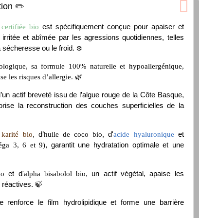
tion ✏️
est spécifiquement conçue pour apaiser et
certifiée bio
 irritée et abîmée par les agressions quotidiennes, telles
 sécheresse ou le froid. ❄️
ologique, sa formule 100% naturelle et hypoallergénique,
🌿
e les risques d’allergie.
’un actif breveté issu de l’algue rouge de la Côte Basque,
orise la reconstruction des couches superficielles de la
, d’
, d'
et
karité bio
huile de coco bio
acide hyaluronique
, garantit une hydratation optimale et une
éga 3, 6 et 9)
et d'
, un actif végétal, apaise les
io
alpha bisabolol bio
s réactives. 🍃
te renforce le film hydrolipidique et forme une barrière