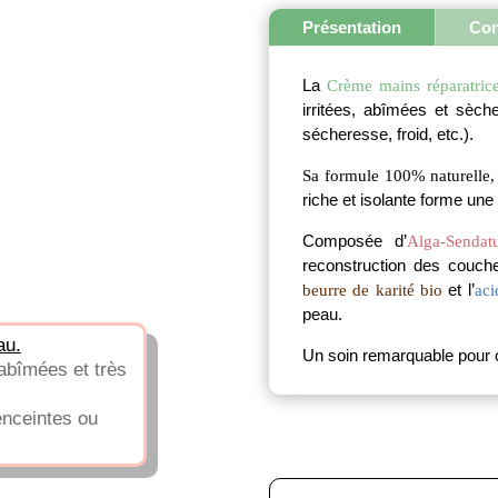
-
Présentation
Con
Labor
de
Biarri
La
Crème mains réparatrice
irritées, abîmées et sèch
sécheresse, froid, etc.).
Sa formule 100% naturelle, 
riche et isolante forme une 
Composée d’
Alga-Senda
reconstruction des couche
et l’
beurre de karité bio
aci
peau.
au.
Un soin remarquable pour o
 abîmées et très
enceintes ou