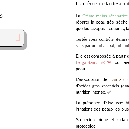
La crème de la descrip
s
La
Crème mains réparatrice 
réparer la peau très sèche,
que les lavages fréquents, la
Testée sous contrôle dermat
sans parfum ni alcool, minimis
Elle est composée à partir d
l'
, qui fav
Alga-Sendatu® 🪸
peau.
L'association de
beurre de 
d’
acides gras essentiels (om
nutrition intense. ✅
La présence d’
aloe vera b
irritations des peaux les plu
Sa texture riche et isolan
protectrice.