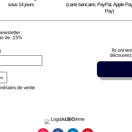
sous 14 jours
(carte bancaire, PayPal, Apple Pa
Pay)
newsletter
mo de -15%
Ils ont te
l
découvrez 
énérales de vente