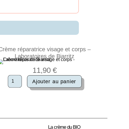
Crème réparatrice visage et corps –
Laboratoires de Biarritz
11,90
€
quantité
Ajouter au panier
de
Crème
réparatrice
visage
et
corps
-
Laboratoires
La crème du BIO
de