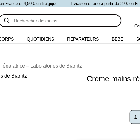
 € en France et 4,50 € en Belgique ⎪ Livraison offerte à partir de 39 € en 
Recherche
de
produits
Co
CORPS
QUOTIDIENS
RÉPARATEURS
BÉBÉ
S
éparatrice – Laboratoires de Biarritz
Crème mains rép
quant
de
Crèm
main
répar