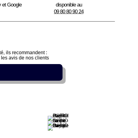
y et Google
disponible au
Biarritz
09 80 80 90 24
sté, ils recommandent :
les avis de nos clients