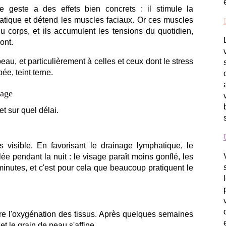
le geste a des effets bien concrets : il stimule la
hatique et détend les muscles faciaux. Or ces muscles
 corps, et ils accumulent les tensions du quotidien,
ont.
eau, et particulièrement à celles et ceux dont le stress
pée, teint terne.
sage
et sur quel délai.
s visible. En favorisant le drainage lymphatique, le
 pendant la nuit : le visage paraît moins gonflé, les
minutes, et c'est pour cela que beaucoup pratiquent le
ore l'oxygénation des tissus. Après quelques semaines
et le grain de peau s'affine.