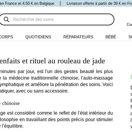
 € en France et 4,50 € en Belgique ⎪ Livraison offerte à partir de 39 € en 
Recherche
de
produits
Co
CORPS
QUOTIDIENS
RÉPARATEURS
BÉBÉ
S
nfaits et rituel au rouleau de jade
nutes par jour, est l'un des gestes beauté les plus
e la médecine traditionnelle chinoise, l'auto-massage
e lymphatique et améliore la pénétration des soins. Voici
ratiquer, avec ou sans accessoire.
 chinoise
ge est considéré comme le reflet de l'état intérieur du
losophie en travaillant des points précis pour stimuler
r l'équilibre.