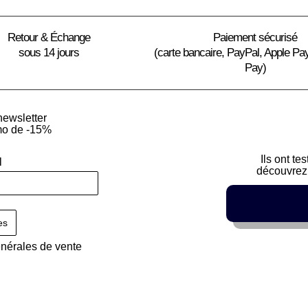
Retour & Échange
Paiement sécurisé
sous 14 jours
(carte bancaire, PayPal, Apple Pa
Pay)
newsletter
mo de -15%
Ils ont te
l
découvrez 
énérales de vente