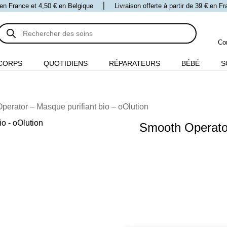
 € en France et 4,50 € en Belgique ⎪ Livraison offerte à partir de 39 € en 
Recherche
de
produits
Co
CORPS
QUOTIDIENS
RÉPARATEURS
BÉBÉ
S
perator – Masque purifiant bio – oOlution
Smooth Operator
q
d
S
O