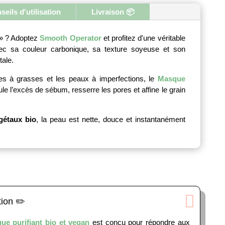
seils d'utilisation
Livraison 📦
asque
urifiant
io
 » ? Adoptez
Smooth Operator
et profitez d'une véritable
vec sa couleur carbonique, sa texture soyeuse et son
Olution
tale.
es à grasses et les peaux à imperfections, le
Masque
le l’excès de sébum, resserre les pores et affine le grain
égétaux bio
, la peau est nette, douce et instantanément
tion ✏️
ue purifiant bio et vegan
est conçu pour répondre aux