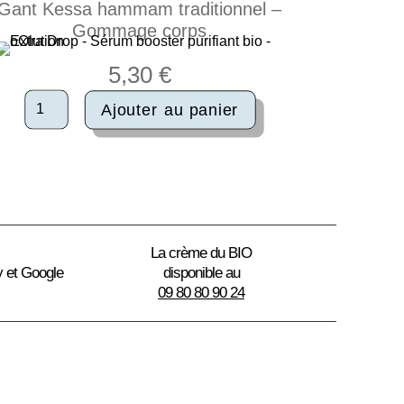
Gant Kessa hammam traditionnel –
Gommage corps
5,30
€
quantité
Ajouter au panier
de
Gant
Kessa
hammam
traditionnel
-
Gommage
corps
La crème du BIO
y et Google
disponible au
09 80 80 90 24