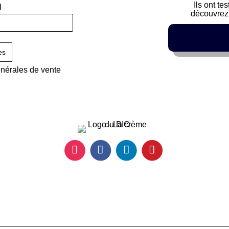
Ils ont te
l
découvrez 
énérales de vente