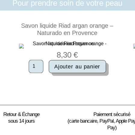
Pour prendre soin de votre peau
Savon liquide Riad argan orange –
Naturado en Provence
8,30
€
quantité
Ajouter au panier
de
Savon
liquide
Riad
argan
orange
-
Naturado
Retour & Échange
Paiement sécurisé
en
sous 14 jours
(carte bancaire, PayPal, Apple Pa
Provence
Pay)