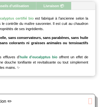
yptus
seils d'utilisation
Livraison 📦
rado
calyptus certifié bio
est fabriqué à l’ancienne selon la
ence
le contrôle du maître savonnier. Il est cuit au chaudron
ropriétés de ses ingrédients.
elle, sans conservateurs, sans parabènes, sans huile
sans colorants ni graisses animales ou tensioactifs
s effluves d'
huile d'eucalyptus bio
offrent un effet de
e douche tonifiante et revitalisante ou tout simplement
 les mains. ✨
tion ✏️