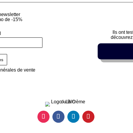
newsletter
mo de -15%
Ils ont te
l
découvrez 
énérales de vente