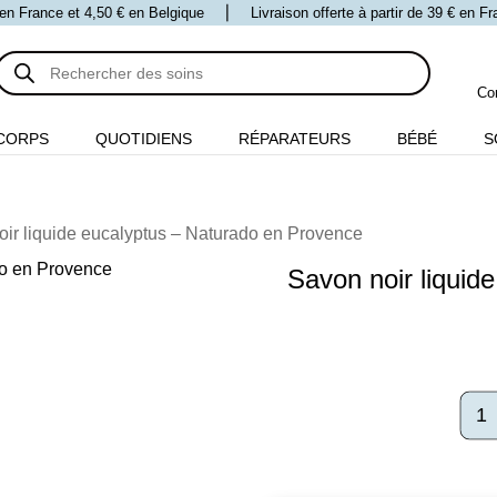
 € en France et 4,50 € en Belgique ⎪ Livraison offerte à partir de 39 € en 
Recherche
de
produits
Co
CORPS
QUOTIDIENS
RÉPARATEURS
BÉBÉ
S
oir liquide eucalyptus – Naturado en Provence
Savon noir liquid
quant
de
Savo
noir
liqui