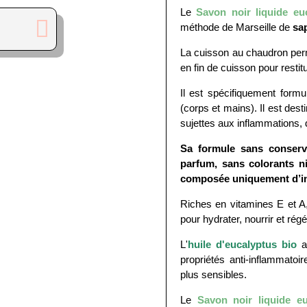
Le
Savon noir liquide euc
méthode de Marseille de
sa
La cuisson au chaudron perm
en fin de cuisson pour restit
Il est spécifiquement form
(corps et mains). Il est des
sujettes aux inflammations,
Sa formule sans conserv
parfum, sans colorants ni
composée uniquement d’ing
Riches en vitamines E et A,
pour hydrater, nourrir et rég
L'
huile d'eucalyptus bio
ap
propriétés anti-inflammatoi
plus sensibles.
Le
Savon noir liquide eu