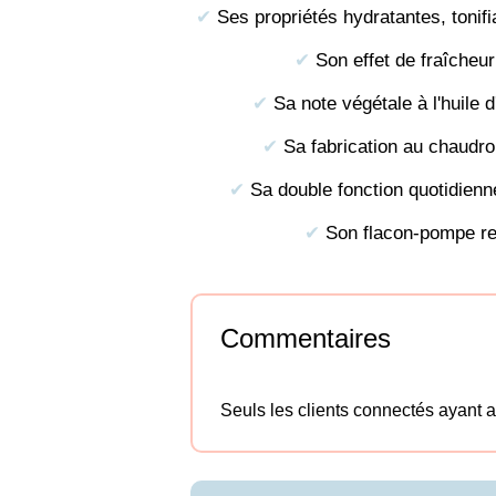
✔︎
Ses propriétés hydratantes, tonifia
✔︎
Son effet de fraîcheu
✔︎
Sa note végétale à l'huile d
✔︎
Sa fabrication au chaudro
✔︎
Sa double fonction quotidienn
✔︎
Son flacon-pompe re
Commentaires
Seuls les clients connectés ayant ac