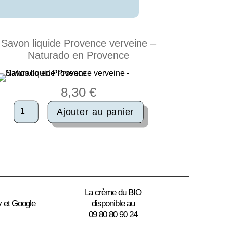
Savon liquide Provence verveine –
Naturado en Provence
8,30
€
quantité
Ajouter au panier
de
Savon
liquide
Provence
verveine
-
Naturado
en
La crème du BIO
Provence
y et Google
disponible au
09 80 80 90 24