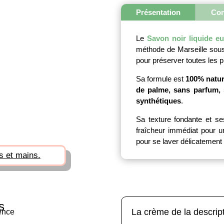
eucal
Présentation
Con
-
Natu
en
Le
Savon noir liquide eu
Prov
méthode de Marseille sous 
pour préserver toutes les p
Sa formule est
100% natur
de palme, sans parfum, 
synthétiques
.
Sa texture fondante et se
fraîcheur immédiat pour un
pour se laver délicatement
s et mains.
s
La crème de la descrip