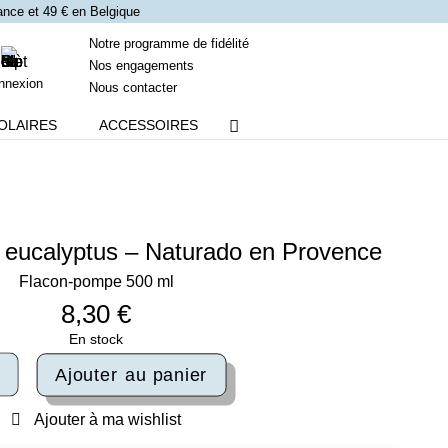
France et 49 € en Belgique
Notre programme de fidélité
Nos engagements
nnexion
Nous contacter
OLAIRES
ACCESSOIRES
e eucalyptus – Naturado en Provence
Flacon-pompe 500 ml
8,30
€
En stock
ité
Ajouter au panier
n
Ajouter à ma wishlist
de