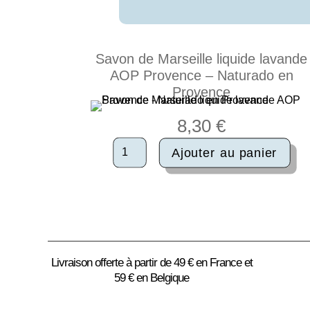
Savon de Marseille liquide lavande
AOP Provence – Naturado en
Provence
8,30
€
quantité
Ajouter au panier
de
Savon
de
Marseille
liquide
lavande
AOP
Provence
Livraison offerte à partir de 49 € en France et
-
59 € en Belgique
Naturado
en
Provence