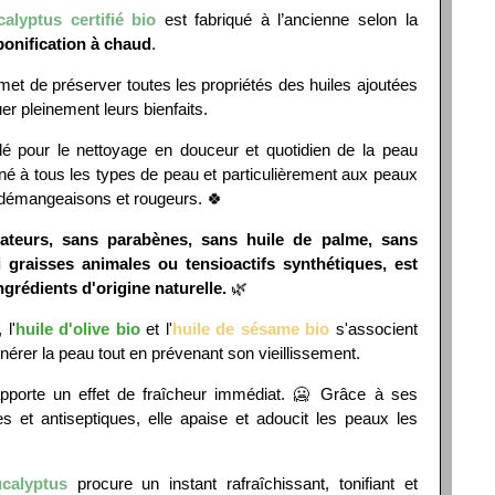
alyptus certifié bio
est fabriqué à l’ancienne selon la
ponification à chaud
.
et de préserver toutes les propriétés des huiles ajoutées
uer pleinement leurs bienfaits.
ulé pour le nettoyage en douceur et quotidien de la peau
tiné à tous les types de peau et particulièrement aux peaux
 démangeaisons et rougeurs. 🍀
ateurs, sans parabènes, sans huile de palme, sans
 graisses animales ou tensioactifs synthétiques, est
rédients d'origine naturelle.
🌿
 l'
huile d'olive bio
et l'
huile de sésame bio
s'associent
énérer la peau tout en prévenant son vieillissement.
porte un effet de fraîcheur immédiat. 🥶 Grâce à ses
res et antiseptiques, elle apaise et adoucit les peaux les
calyptus
procure un instant rafraîchissant, tonifiant et