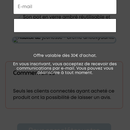
✔︎
Son parfum léger d'origine naturelle
✔︎
Son pot en verre ambré réutilisable et
recyclable
RECEVOIR MON CODE
Offre valable dès 30€ d'achat.
En vous inscrivant, vous acceptez de recevoir des
communications par e-mail. Vous pouvez vous
Commentaires
désinscrire à tout moment.
Seuls les clients connectés ayant acheté ce
produit ont la possibilité de laisser un avis.