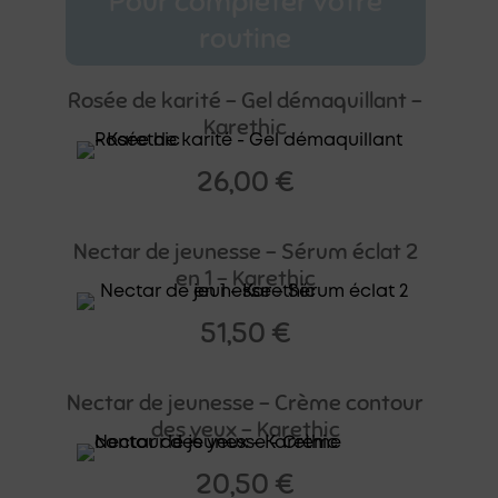
Pour compléter votre
routine
Rosée de karité – Gel démaquillant –
Karethic
26,00
€
Nectar de jeunesse – Sérum éclat 2
en 1 – Karethic
51,50
€
Nectar de jeunesse – Crème contour
des yeux – Karethic
20,50
€