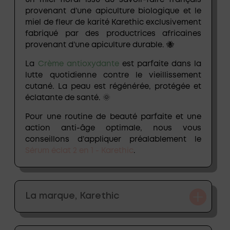
un miel floral issu du savoir-faire français
provenant d’une apiculture biologique et le
miel de fleur de karité
Karethic
exclusivement
fabriqué par des productrices africaines
provenant d’une apiculture durable. 🐝
La
Crème antioxydante
est parfaite dans la
lutte quotidienne contre le vieillissement
cutané. La peau est régénérée, protégée et
éclatante de santé. 🌞
Pour une routine de beauté parfaite et une
action anti-âge optimale, nous vous
conseillons d’appliquer préalablement le
Sérum éclat 2 en 1 - Karethic
.
La marque, Karethic