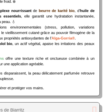
 froid. ❄️
plexe nourrissant
de
beurre de karité bio
, d’
huile de
s essentiels
, elle garantit une hydratation instantanée,
a peau. 💧
ns environnementales (stress, pollution, variations
nt le vieillissement cutané grâce au pouvoir filmogène de la
x propriétés antioxydantes de l’
Alga-Gorria®
.
lol bio
, un actif végétal, apaise les irritations des peaux
ns
offre une texture riche et onctueuse combinée à un
ur une application agréable.
és disparaissent, la peau délicatement parfumée retrouve
ouplesse.
nérer et protéger vos mains.
s de Biarritz