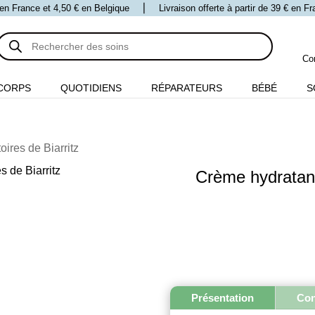
 € en France et 4,50 € en Belgique ⎪ Livraison offerte à partir de 39 € en 
Recherche
de
produits
Co
CORPS
QUOTIDIENS
RÉPARATEURS
BÉBÉ
S
ires de Biarritz
Crème hydratant
Présentation
Con