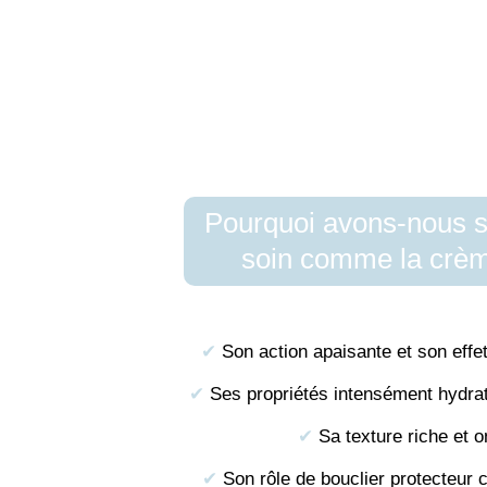
Pourquoi avons-nous s
soin comme la crèm
✔︎
Son action apaisante et son effe
✔︎
Ses propriétés intensément hydrat
✔︎
Sa texture riche et 
✔︎
Son rôle de bouclier protecteur 