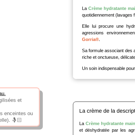
La
Crème hydratante main
quotidiennement (lavages fr
Elle lui procure une hydr
agressions environnement
Gorria®
.
Sa formule associant des a
riche et onctueuse, délica
Un soin indispensable pour
au.
ilisées et
La crème de la descrip
s enceintes ou
elle). 🤱🏻
La
Crème hydratante mains
et déshydratée par les agr