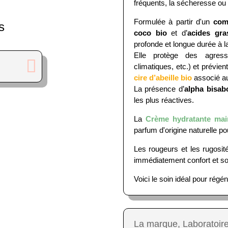
fréquents, la sécheresse ou le
Formulée à partir d'un
com
s
coco bio
et d’
acides gra
profonde et longue durée à l
Elle protège des agressio
climatiques, etc.) et prévie
cire d’abeille bio
associé au
La présence d’
alpha bisabo
les plus réactives.
La
Crème hydratante mai
parfum d'origine naturelle po
Les rougeurs et les rugosit
immédiatement confort et s
Voici le soin idéal pour régé
La marque, Laboratoire