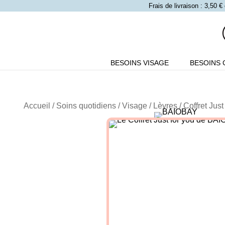
Frais de livraison : 3,50
BESOINS VISAGE
BESOINS 
Accueil
/
Soins quotidiens
/
Visage
/
Lèvres
/ Coffret Jus