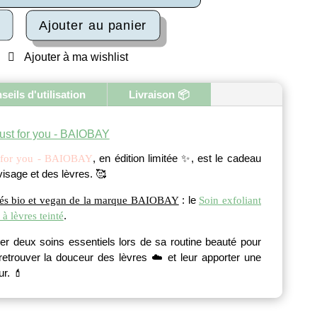
ité
Ajouter au panier
et
Ajouter à ma wishlist
seils d'utilisation
Livraison 📦
OBAY
Just for you - BAIOBAY
, en édition limitée ✨, est le cadeau
t for you - BAIOBAY
visage et des lèvres. 🥰
: le
fiés bio et vegan de la marque BAIOBAY
Soin exfoliant
.
à lèvres teinté
er deux soins essentiels lors de sa routine beauté pour
, retrouver la douceur des lèvres ☁️ et leur apporter une
ur. 💄