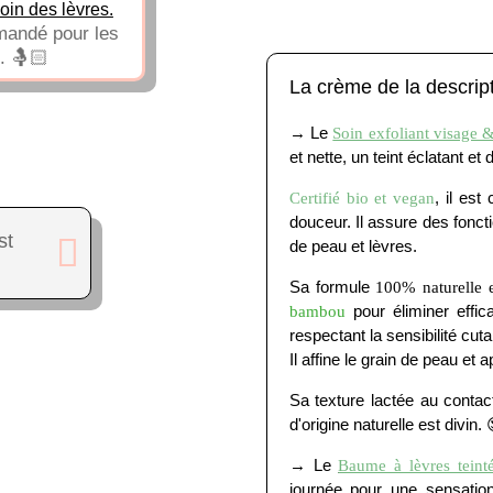
soin des lèvres.
mandé pour les
. 🤱🏻
La crème de la descrip
→ Le
Soin exfoliant visage &
et nette, un teint éclatant et
, il est
Certifié bio et vegan
douceur. Il assure des foncti
st
de peau et lèvres.
Sa formule
100% naturelle
pour éliminer effic
bambou
respectant la sensibilité cut
Il affine le grain de peau et 
Sa texture lactée au contac
d'origine naturelle est divin. 
→ Le
Baume à lèvres teint
journée pour une sensation