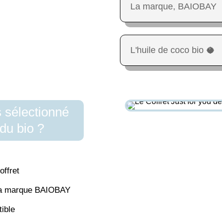
La marque, BAIOBAY
L'huile de coco bio 🥥
 sélectionné
du bio ?
ffret
 la marque BAIOBAY
tible