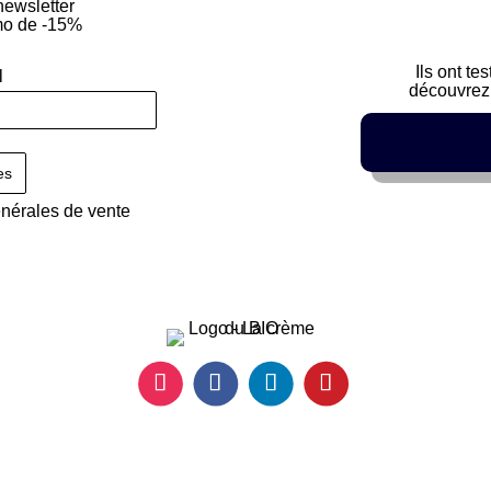
newsletter
mo de -15%
Ils ont te
l
découvrez 
énérales de vente