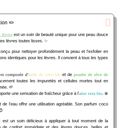
tion ✏️
est un soin de beauté unique pour une peau douce
 lèvres
 des lèvres toutes lisses. ✨
 conçu pour nettoyer profondément la peau et l'exfolier en
ons identiques pour les lèvres. Il convient à tous les types
et de
est composée d'
huile de coco bio
poudre de sève de
acement toutes les impuretés et cellules mortes tout en
anée. 🌱
apporte une sensation de fraîcheur grâce à l'
. ❄️
aloe vera bio
t de l'eau offre une utilisation agréable. Son parfum coco
😍
est un soin délicieux à appliquer à tout moment de la
é
 de confort immédiate et des lèvres douces, belles et