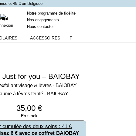
France et 49 € en Belgique
Notre programme de fidélité
Nos engagements
nnexion
Nous contacter
OLAIRES
ACCESSOIRES
t Just for you – BAIOBAY
exfoliant visage & lèvres - BAIOBAY
aume à lèvres teinté - BAIOBAY
35,00
€
En stock
r cumulée des deux soins : 41 €
sez 6 € avec ce coffret BAIOBAY