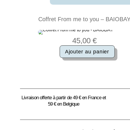
Coffret From me to you – BAIOBA
45,00
€
Ajouter au panier
quantité
de
Coffret
From
me
to
you
-
Livraison offerte à partir de 49 € en France et
BAIOBAY
59 € en Belgique