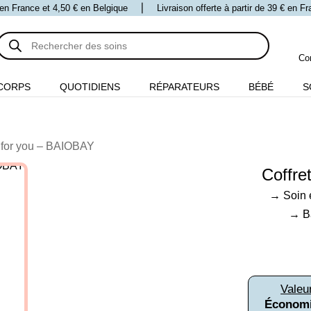
 € en France et 4,50 € en Belgique ⎪ Livraison offerte à partir de 39 € en 
Recherche
de
produits
Co
CORPS
QUOTIDIENS
RÉPARATEURS
BÉBÉ
S
t for you – BAIOBAY
Coffre
→
Soin 
→
B
Valeu
Économi