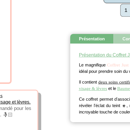
quant
de
Coffr
Just
for
you
Présentation
Con
-
BAI
Présentation du Coffret 
Le magnifique
Coffret Jus
idéal pour prendre soin du 
Il contient
deux soins certi
et le
visage & lèvres
Baume 
es
Ce coffret permet d'associ
isage et lèvres.
révéler l'éclat du teint ☀️
mandé pour les
incroyable touche de coule
. 🤱🏻