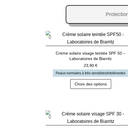
Protection
Crème solaire visage teintée SPF 50 –
Laboratoires de Biarritz
23,90
€
Peaux normales à très sensibles/intolérantes
Ce
Choix des options
produit
a
plusieur
variation
Les
options