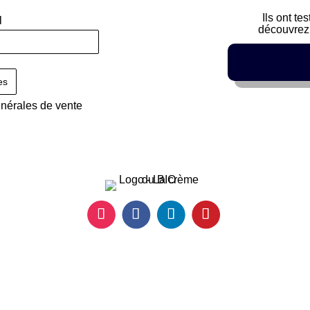
Ils ont te
l
découvrez 
énérales de vente