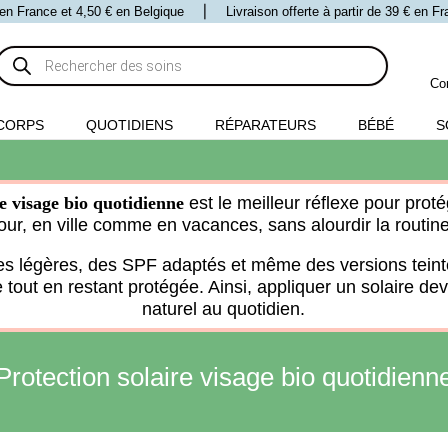
 € en France et 4,50 € en Belgique ⎪ Livraison offerte à partir de 39 € en 
Recherche
de
produits
Co
CORPS
QUOTIDIENS
RÉPARATEURS
BÉBÉ
S
re visage bio quotidienne
est le meilleur réflexe pour pro
jour, en ville comme en vacances, sans alourdir la routine
es légères, des SPF adaptés et même des versions teint
tout en restant protégée. Ainsi, appliquer un solaire dev
naturel au quotidien.
Protection solaire visage bio quotidienn