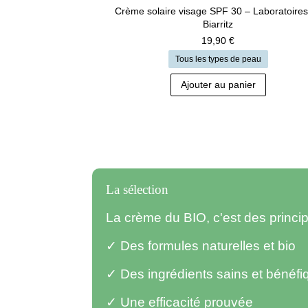
peuvent
Crème solaire visage SPF 30 – Laboratoires
être
Biarritz
19,90
€
choisies
sur
Tous les types de peau
la
Ajouter au panier
page
du
produit
La sélection
La crème du BIO, c'est des princ
✓ Des formules naturelles et bio
✓ Des ingrédients sains et bénéfi
✓ Une efficacité prouvée