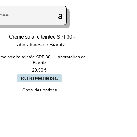
nnée
me solaire teintée SPF 30 – Laboratoires de
Biarritz
20,90
€
Tous les types de peau
Ce
Choix des options
produit
a
plusieurs
variations.
Les
options