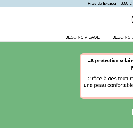
Frais de livraison : 3,50
BESOINS VISAGE
BESOINS 
La
protection solai
Grâce à des textur
une peau confortable 