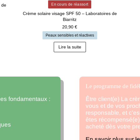
En cours de réassort
 de
Crème solaire visage SPF 50 – Laboratoires de
Biarritz
20,90
€
Peaux sensibles et réactives
Lire la suite
Le programme de fidél
ipes fondamentaux :
Être client(e) La cr
vous et de vos pro
responsable, et c'est
êtes récompensé(e) 
ques
acheté dès votre p
En savoir plus sur l