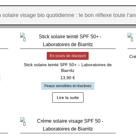
 solaire visage bio quotidienne : le bon réflexe toute l’a
En cours de réassort
Crè
Stick solaire teinté SPF 50+ – Laboratoires de
Biarritz
13,90
€
Peaux sensibles et réactives
Lire la suite
s
s.