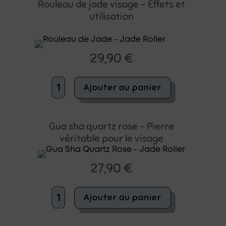
Rouleau de jade visage – Effets et
utilisation
29,90
€
quantité
Ajouter au panier
de
Rouleau
de
jade
Gua sha quartz rose – Pierre
visage
véritable pour le visage
-
Effets
et
27,90
€
utilisation
quantité
Ajouter au panier
de
Gua
sha