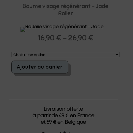
quartz
Baume visage régénérant – Jade
rose
Roller
-
Pierre
véritable
pour
16,90
€
–
26,90
€
le
visage
Ajouter au panier
Livraison offerte
à partir de 49 € en France
et 59 € en Belgique