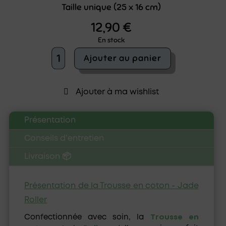
Taille unique (25 x 16 cm)
12,90
€
En stock
quantité
Ajouter au panier
de
Trousse
en
Ajouter à ma wishlist
coton
-
Jade
Présentation
Roller
Conseils d'entretien
Livraison 📦
Présentation de la Trousse en coton - Jade
Roller
Confectionnée avec soin, la
Trousse en