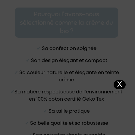
Pourquoi l'avons-nous
sélectionné comme la crème du
bio ?
✔︎
Sa c
onfection soignée
✔︎
Son d
esign élégant et compact
✔︎
Sa c
ouleur naturelle et élégante en teinte
crème
X
✔︎
Sa m
atière respectueuse de l'environnement
en 100% coton certifié Oeko Tex
✔︎
Sa t
aille pratique
✔︎
Sa belle qualité et sa robustesse