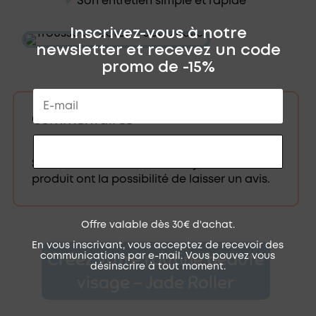
✔︎
Son entretien simple et rapide
Inscrivez-vous à notre
newsletter et recevez un code
promo de -15%
Commentaires
RECEVOIR MON CODE
Seuls les clients connectés ayant acheté ce
produit ont la possibilité de laisser un avis.
Offre valable dès 30€ d'achat.
En vous inscrivant, vous acceptez de recevoir des
Créez votre routine beauté
communications par e-mail. Vous pouvez vous
désinscrire à tout moment.
visage - Jade Roller