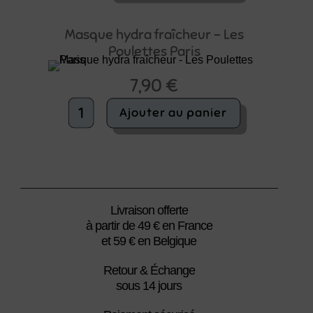
coup
d'éclat
Masque hydra fraîcheur – Les
-
Poulettes Paris
Les
Poulettes
7,90
€
Paris
quantité
Ajouter au panier
de
Masque
hydra
fraîcheur
-
Les
Poulettes
Livraison offerte
Paris
à partir de 49 € en France
et 59 € en Belgique
Retour & Échange
sous 14 jours