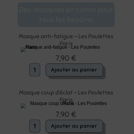
Des masques en coton pour
tous les besoins
Masque anti-fatigue – Les Poulettes
Paris
7,90
€
quantité
Ajouter au panier
de
Masque
anti-
fatigue
Masque coup d’éclat – Les Poulettes
-
Paris
Les
Poulettes
7,90
€
Paris
quantité
Ajouter au panier
de
Masque