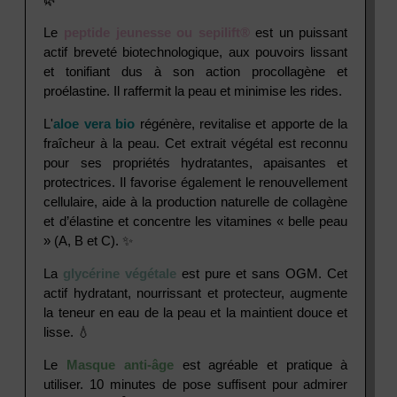
Le
peptide jeunesse ou sepilift®
est un puissant
actif breveté biotechnologique, aux pouvoirs lissant
et tonifiant dus à son action procollagène et
proélastine. Il raffermit la peau et minimise les rides.
L'
aloe vera bio
régénère, revitalise et apporte de la
fraîcheur à la peau. Cet extrait végétal est reconnu
pour ses propriétés hydratantes, apaisantes et
protectrices. Il favorise également le renouvellement
cellulaire, aide à la production naturelle de collagène
et d’élastine et concentre les vitamines « belle peau
» (A, B et C). ✨
La
glycérine végétale
est pure et sans OGM. Cet
actif hydratant, nourrissant et protecteur, augmente
la teneur en eau de la peau et la maintient douce et
lisse. 💧
Le
Masque anti-âge
est agréable et pratique à
utiliser. 10 minutes de pose suffisent pour admirer