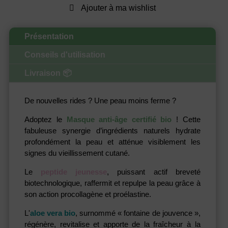
Ajouter à ma wishlist
âge
-
Les
Présentation
Poulettes
Paris
Conseils d'utilisation
Livraison 📦
De nouvelles rides ? Une peau moins ferme ?
Adoptez le
Masque anti-âge certifié bio
! Cette
fabuleuse synergie d’ingrédients naturels hydrate
profondément la peau et atténue visiblement les
signes du vieillissement cutané.
Le
peptide jeunesse
, puissant actif breveté
biotechnologique, raffermit et repulpe la peau grâce à
son action procollagène et proélastine.
L'
aloe vera bio
, surnommé « fontaine de jouvence »,
régénère, revitalise et apporte de la fraîcheur à la