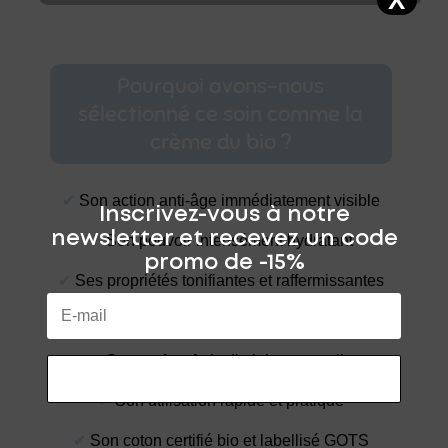
Pourquoi avons-nous
sélectionné ce soin comme la
crème du bio ?
✔︎
Son action anti-âge immédiatement visible
Inscrivez-vous à notre
newsletter et recevez un code
✔︎
Son pouvoir intensément hydratant
promo de -15%
✔︎
Ses propriétés tonifiantes et raffermissantes
✔︎
Son apport en fraîcheur
✔︎
Son parfum frais d'origine naturelle
RECEVOIR MON CODE
✔︎
Son utilisation rapide et pratique
✔︎
Son coton certifié bio et labellisé GOTS