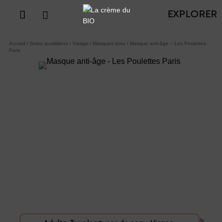

EXPLORER
Accueil
/
Soins quotidiens
/
Visage
/
Masques tissu
/ Masque anti-âge – Les Poulettes
Paris