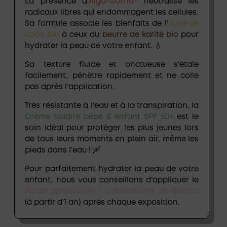
La présence d’
Alga-Gorria®
neutralise les
radicaux libres qui endommagent les cellules.
Sa formule associe les bienfaits de l’
huile de
coco bio
à ceux du
beurre de karité bio
pour
hydrater la peau de votre enfant. 💧
Sa texture fluide et onctueuse s’étale
facilement, pénètre rapidement et ne colle
pas après l’application.
Très résistante à l’eau et à la transpiration, la
Crème solaire bébé & enfant SPF 50+
est le
soin idéal pour protéger les plus jeunes lors
de tous leurs moments en plein air, même les
pieds dans l'eau ! 🛶
Pour parfaitement hydrater la peau de votre
enfant, nous vous conseillons d’appliquer le
Fluide après-soleil - Laboratoires de Biarritz
(à partir d'1 an) après chaque exposition.