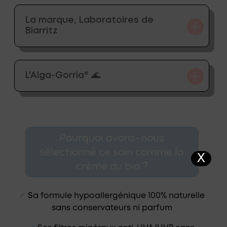
La marque, Laboratoires de
Biarritz
L'Alga-Gorria® 🌊
Pourquoi avons-nous
sélectionné ce soin comme la
X
crème du bio ?
✔︎
Sa formule hypoallergénique 100% naturelle
sans conservateurs ni parfum