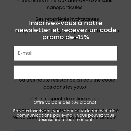
✔︎
Ses filtres minéraux anti-UVA/UVB sans
nanoparticules
✔︎
Ses propriétés hydratantes
Inscrivez-vous à notre
newsletter et recevez un code
✔︎
Son pouvoir antioxydant pour combattre les
promo de -15%
radicaux libres
✔︎
Son application facile : texture fluide et
onctueuse
✔︎
Son toucher non collant
RECEVOIR MON CODE
✔︎
Sa très haute résistance à l’eau (ne coule
pas dans les yeux)
✔︎
Son respect du milieu marin
Offre valable dès 30€ d'achat.
✔︎
La technologie airless de son flacon-pompe
En vous inscrivant, vous acceptez de recevoir des
communications par e-mail. Vous pouvez vous
recyclable pour une utilisation totale du soin
désinscrire à tout moment.