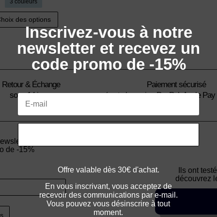
3 couleurs
Ce
hoix des options
produit
Inscrivez-vous à notre
a
newsletter et recevez un
plusieurs
code promo de -15%
variations.
Les
Retour & Échange
Paiement sécurisé
options
sous 14 jours
(carte bancaire, PayPal, Apple Pay
peuvent
Pay)
être
choisies
RECEVOIR MON CODE
sur
newsletter
la
mo de -15%
page
Offre valable dès 30€ d'achat.
Ils ont tes
du
découvrez le
En vous inscrivant, vous acceptez de
produit
recevoir des communications par e-mail.
Vous pouvez vous désinscrire à tout
moment.