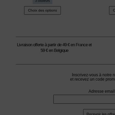
3 couleurs
Ce
Choix des options
C
produit
a
plusieurs
variations.
Les
Livraison offerte à partir de 49 € en France et
options
59 € en Belgique
peuvent
être
choisies
sur
Inscrivez-vous à notre 
la
et recevez un code pro
page
Adresse email
du
produit