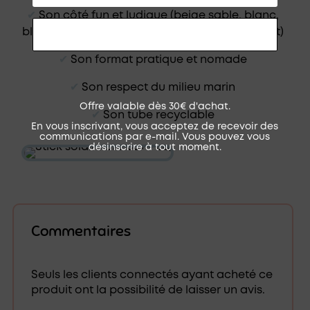
✔︎
Son côté fun et ludique (beige sable, blanc,
bleu, doré, framboise, mauve, turquoise et vert)
RECEVOIR MON CODE
✔︎
Son format pratique et nomade
✔︎
Son respect du milieu marin
Offre valable dès 30€ d'achat.
✔︎
Son tube recyclable
En vous inscrivant, vous acceptez de recevoir des
communications par e-mail. Vous pouvez vous
désinscrire à tout moment.
Commentaires
Seuls les clients connectés ayant acheté ce
produit ont la possibilité de laisser un avis.