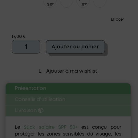
Effacer
17,00
€
quantité
Ajouter au panier
de
Stick
solaire
SPF
Ajouter à ma wishlist
50+
-
EQ
Présentation
Conseils d'utilisation
Livraison 📦
Le
Stick solaire SPF 50+
est conçu pour
protéger les zones sensibles du visage, les