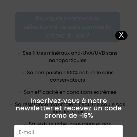
Pourquoi avons-nous
sélectionné ce soin comme la
crème du bio ?
X
✔︎
Ses filtres minéraux anti-UVA/UVB sans
nanoparticules
✔︎
Sa composition 100% naturelle sans
conservateurs
✔︎
Son efficacité en conditions extrêmes
Inscrivez-vous à notre
✔︎
Sa résistance maximale à l’eau (ne coule pas
newsletter et recevez un code
dans les yeux)
promo de -15%
✔︎
Sa texture riche, couvrante et non
desséchante