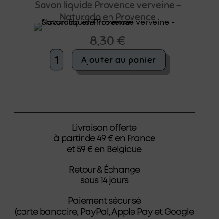
Riad
Savon liquide Provence verveine –
argan
Naturado en Provence
orange
-
8,30
€
Naturado
en
quantité
Ajouter au panier
Provence
de
Savon
liquide
Provence
verveine
-
Naturado
Livraison offerte
en
à partir de 49 € en France
Provence
et 59 € en Belgique
Retour & Échange
sous 14 jours
Paiement sécurisé
(carte bancaire, PayPal, Apple Pay et Google