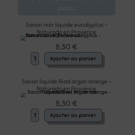
peau
Savon noir liquide eucalyptus –
Naturado en Provence
8,30
€
quantité
Ajouter au panier
de
Savon
noir
liquide
Savon liquide Riad argan orange –
eucalyptus
Naturado en Provence
-
Naturado
8,30
€
en
Provence
quantité
Ajouter au panier
de
Savon
liquide