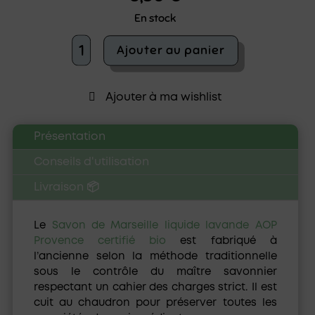
En stock
quantité
Ajouter au panier
de
Savon
de
Ajouter à ma wishlist
Marseille
liquide
lavande
Présentation
AOP
Provence
Conseils d'utilisation
-
Naturado
Livraison 📦
en
Provence
Le
Savon de Marseille liquide lavande AOP
Provence certifié bio
est fabriqué à
l’ancienne selon la méthode traditionnelle
sous le contrôle du maître savonnier
respectant un cahier des charges strict. Il est
cuit au chaudron pour préserver toutes les