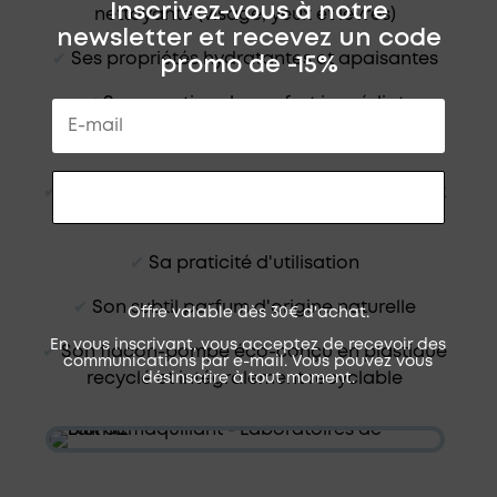
Inscrivez-vous à notre
nettoyante (visage, yeux et lèvres)
newsletter et recevez un code
✔︎
Ses propriétés hydratantes et apaisantes
promo de -15%
✔︎
Sa sensation de confort immédiat
✔︎
Sa formule 100% naturelle
✔︎
Sa texture onctueuse idéale pour les peaux
RECEVOIR MON CODE
sèches
✔︎
Sa praticité d'utilisation
✔︎
Son subtil parfum d'origine naturelle
Offre valable dès 30€ d'achat.
En vous inscrivant, vous acceptez de recevoir des
✔︎
Son flacon-pompe éco-conçu en plastique
communications par e-mail. Vous pouvez vous
recyclé et intégralement recyclable
désinscrire à tout moment.