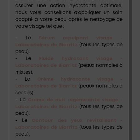
assurer une action hydratante optimale,
nous vous conseillons d’appliquer un soin
adapté à votre peau après le nettoyage de
votre visage tel que :
- Le
Sérum repulpant visage -
Laboratoires de Biarritz
(tous les types de
peau).
- Le
Fluide hydratant visage -
Laboratoires de Biarritz
(peaux normales à
mixtes).
- La
Crème hydratante visage -
Laboratoires de Biarritz
(peaux normales à
sèches).
- La
Crème de nuit régénérante visage -
Laboratoires de Biarritz
(tous les types de
peau).
- Le
Contour des yeux revitalisant -
Laboratoires de Biarritz
(tous les types de
peau).