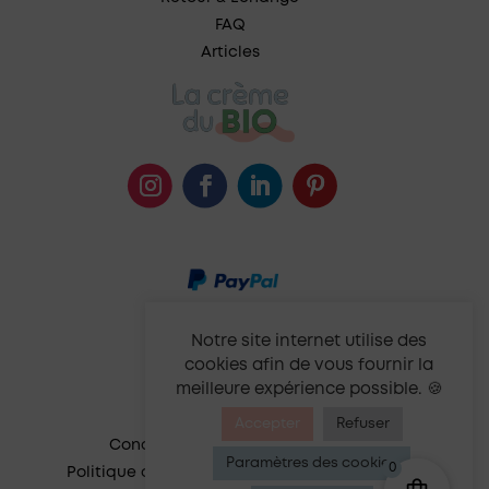
FAQ
Articles
Notre site internet utilise des
cookies afin de vous fournir la
meilleure expérience possible. 🍪
Accepter
Refuser
Conditions générales de vente
Paramètres des cookies
0
Politique de confidentialité et de cookies